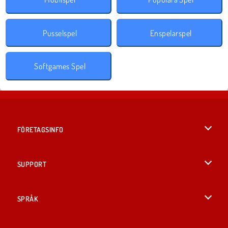
Pusselspel
Enspelarspel
Softgames Spel
FÖRETAGSINFO
Användarvillkor
SUPPORT
Integritetspolicy
Hjälp
SPRÅK
Cookies
English