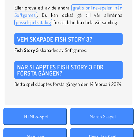
Eller prova ett av de andra
gratis online-spelen från
Softgames
. Du kan också gå till vår allmänna
pusselspelkatalog
för att bläddra i hela vår samling.
VEM SKAPADE FISH STORY 3?
Fish Story 3
skapades av Softgames.
NÄR SLÄPPTES FISH STORY 3 FÖR
FÖRSTA GÅNGEN?
Detta spel släpptes första gången den 14 februari 2024.
HTML5-spel
Match 3-spel
Mobilspel
Populära Spel