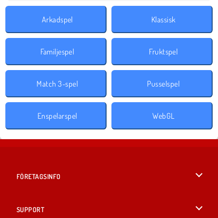
Arkadspel
Klassisk
Familjespel
Fruktspel
Match 3-spel
Pusselspel
Enspelarspel
WebGL
FÖRETAGSINFO
Användarvillkor
SUPPORT