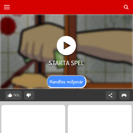
Handlös miljonär
74%