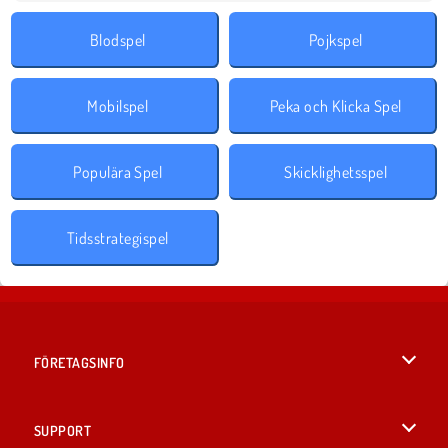
Blodspel
Pojkspel
Mobilspel
Peka och Klicka Spel
Populära Spel
Skicklighetsspel
Tidsstrategispel
FÖRETAGSINFO
Användarvillkor
SUPPORT