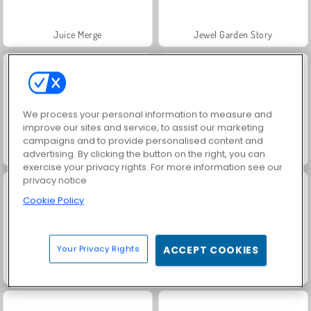
Juice Merge
Jewel Garden Story
We process your personal information to measure and
improve our sites and service, to assist our marketing
campaigns and to provide personalised content and
Trollface Quest: USA 2
Masha and the Bear: Meadows
advertising. By clicking the button on the right, you can
exercise your privacy rights. For more information see our
privacy notice
Cookie Policy
Your Privacy Rights
ACCEPT COOKIES
Scala 40
Heroes of Myths