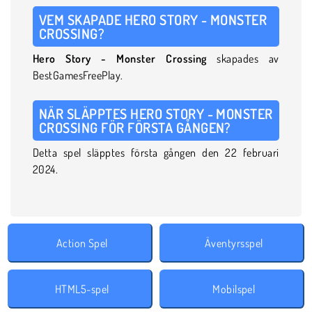
VEM SKAPADE HERO STORY - MONSTER
CROSSING?
Hero Story - Monster Crossing
skapades av
BestGamesFreePlay.
NÄR SLÄPPTES HERO STORY - MONSTER
CROSSING FÖR FÖRSTA GÅNGEN?
Detta spel släpptes första gången den 22 februari
2024.
Action Spel
Äventyrsspel
HTML5-spel
Mobilspel