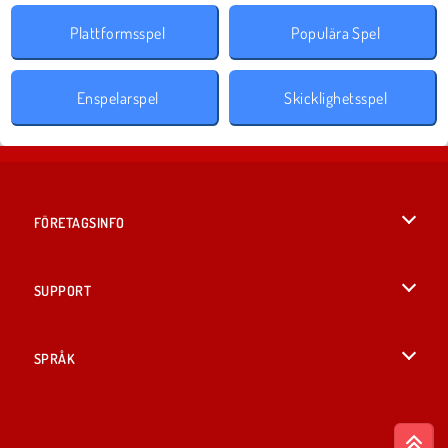
Plattformsspel
Populära Spel
Enspelarspel
Skicklighetsspel
FÖRETAGSINFO
Användarvillkor
SUPPORT
Integritetspolicy
Hjälp
SPRÅK
Cookies
English