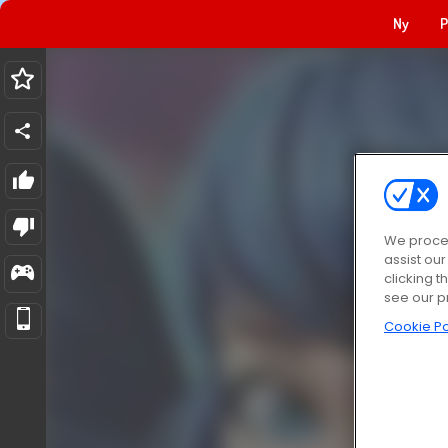
Ny
P
We proces
assist ou
clicking t
see our p
Cookie Po