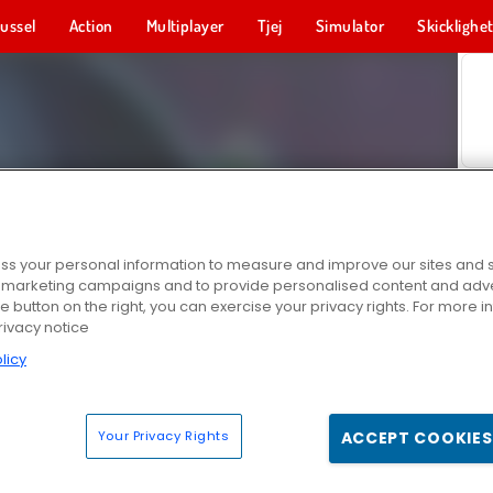
ussel
Action
Multiplayer
Tjej
Simulator
Skicklighe
s your personal information to measure and improve our sites and s
r marketing campaigns and to provide personalised content and adver
he button on the right, you can exercise your privacy rights. For more 
rivacy notice
licy
Your Privacy Rights
ACCEPT COOKIES