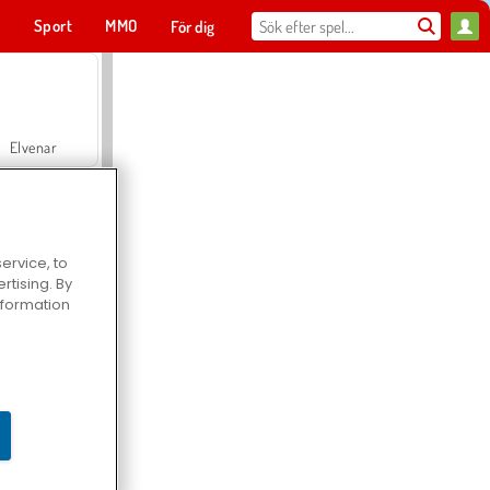
t
Sport
MMO
För dig
Elvenar
ervice, to
tising. By
Hospital Surgeon Doctor Game
information
Offroad Crash Climber 4X4