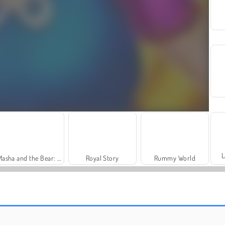
L
Masha and the Bear: Meadows
Royal Story
Rummy World
Dags att fiska!
Juice Merge