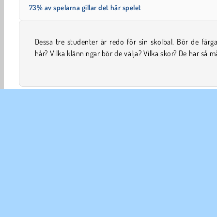
73% av spelarna gillar det här spelet
Dessa tre studenter är redo för sin skolbal. Bör de färga
beslut att ta! Kan du hjälpa dem med deras klädval för
hår? Vilka klänningar bör de välja? Vilka skor? De har så 
Välja kläder
Tjej
Makeover
FÖR
An
In