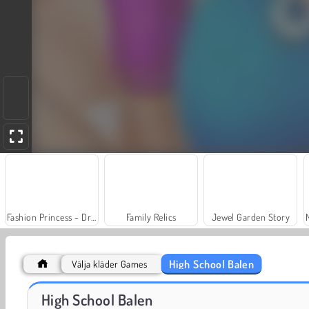
Fashion Princess - Dress Up for Girls
Family Relics
Jewel Garden Story
High School Balen
Välja kläder Games
Scala 40
Charm Farm
High School Balen