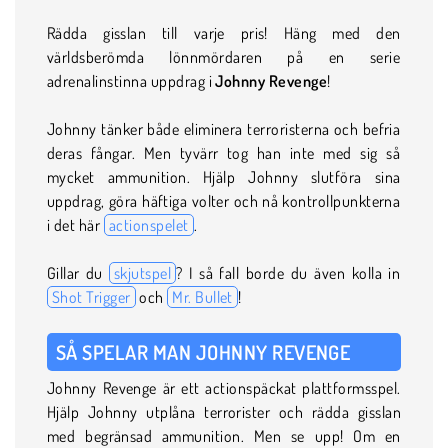
Rädda gisslan till varje pris! Häng med den
världsberömda lönnmördaren på en serie
adrenalinstinna uppdrag i
Johnny Revenge
!
Johnny tänker både eliminera terroristerna och befria
deras fångar. Men tyvärr tog han inte med sig så
mycket ammunition. Hjälp Johnny slutföra sina
uppdrag, göra häftiga volter och nå kontrollpunkterna
i det här
actionspelet
.
Gillar du
skjutspel
? I så fall borde du även kolla in
Shot Trigger
och
Mr. Bullet
!
SÅ SPELAR MAN JOHNNY REVENGE
Johnny Revenge är ett actionspäckat plattformsspel.
Hjälp Johnny utplåna terrorister och rädda gisslan
med begränsad ammunition. Men se upp! Om en