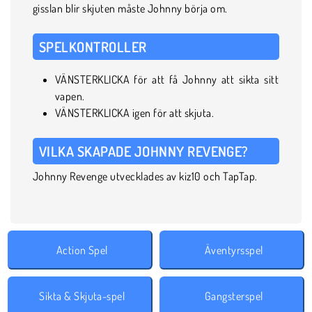
gisslan blir skjuten måste Johnny börja om.
SPELKONTROLLER
VÄNSTERKLICKA för att få Johnny att sikta sitt
vapen.
VÄNSTERKLICKA igen för att skjuta.
VILKA SKAPADE JOHNNY REVENGE?
Johnny Revenge utvecklades av kiz10 och TapTap.
Action Spel
Äventyrsspel
Sikta & Skjuta-spel
Gangsterspel