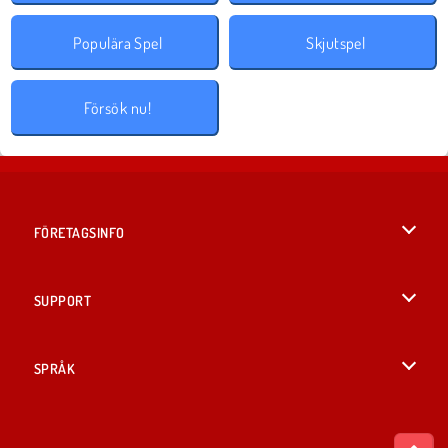
Populära Spel
Skjutspel
Försök nu!
FÖRETAGSINFO
Användarvillkor
SUPPORT
Integritetspolicy
Hjälp
SPRÅK
Cookies
English