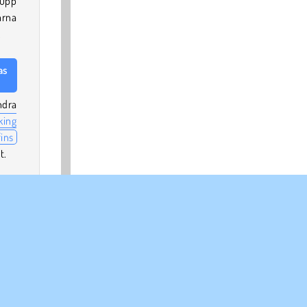
 upp
arna
.
as
ndra
king
ins
t.
etta
es