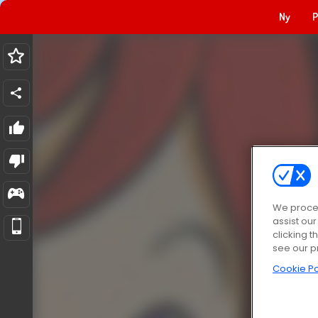
Ny
P
We proces
assist ou
clicking t
see our p
Cookie Po