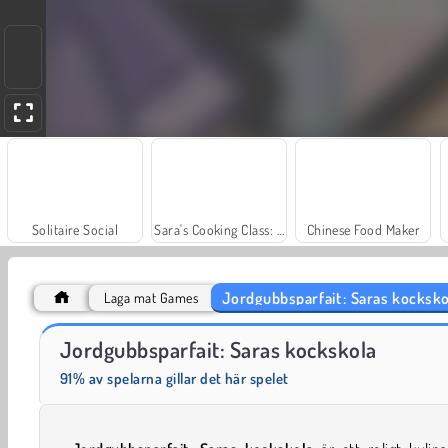
Solitaire Social
Sara's Cooking Class: Gelato Sundae
Chinese Food Maker
Jordgubbsparfait: Saras kocksko
Laga mat Games
Baby Hazel Goes Sick
Jewel Garden Story
Jordgubbsparfait: Saras kockskola
91% av spelarna gillar det här spelet