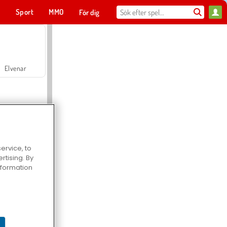
t
Sport
MMO
För dig
Elvenar
ervice, to
tising. By
Hospital Surgeon Doctor Game
information