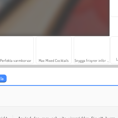
L
Perfekta varmkorvar
Max Mixed Cocktails
Snygga frisyrer inför skolstarten
la
Juice Merge
Grand Mahjong Connect