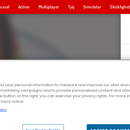
ussel
Action
Multiplayer
Tjej
Simulator
Skicklighe
s your personal information to measure and improve our sites and s
r marketing campaigns and to provide personalised content and adver
he button on the right, you can exercise your privacy rights. For more 
rivacy notice
licy
Your Privacy Rights