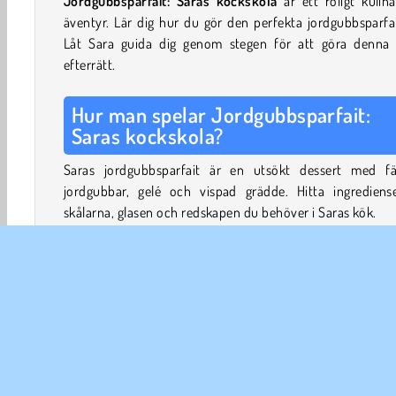
Jordgubbsparfait: Saras kockskola
är ett roligt kulina
äventyr. Lär dig hur du gör den perfekta jordgubbsparfa
Låt Sara guida dig genom stegen för att göra denna 
efterrätt.
Hur man spelar Jordgubbsparfait:
Saras kockskola?
Saras jordgubbsparfait är en utsökt dessert med fä
jordgubbar, gelé och vispad grädde. Hitta ingrediense
skålarna, glasen och redskapen du behöver i Saras kök.
Först hackar du jordgubbarna och förbereder gelén geno
blanda rött gelatinpulver med vatten. Blanda sedan någ
jordgubbarna med hälften av gelén och lägg resten åt sida
Nu kan du börja fylla och kyla dina parfaitglas. Medan 
stelnar i kylen kan du gå vidare till nästa steg. Vispa g
och söta den med lite socker och vaniljextrakt. Ställ åt 