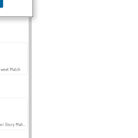
Offroad Crash Climber 4X4
Sweet Match
Safari Story Mahjong