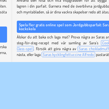
riskt
Använd den rosa och vita vispgrädden för att bygga
iten.
lagren i din parfait. Garnera med de överblivna jordgubb
söta
och myntabladen, så är dina vackra skapelser redo att ätas
Spela fler gratis online spel som Jordgubbsparfait: Sar
kockskola
Älskar du att baka och laga mat? Prova några av Saras a
steg-för-steg-recept med vår samling av Sara's
Coo
rska
Class-spel
. Försök att göra några av
Saras chokladmuff
rna,
nästa, eller laga
Saras kycklingfettuccine Alfredo
pastarät
För fler spel om mat och matlagning, kolla in vår kompl
m att
matlagningsspelsektion.
ra av
n.
Vem skapade Jordgubbsparfait: Saras kockskola?
Jordgubbsparfait: Saras kockskola
skapades av Agame.
gelén
rädde
sidan
När släpptes Jordgubbsparfait: Saras kockskola släppt