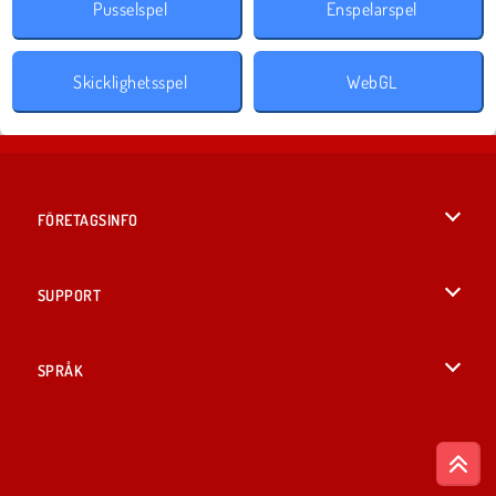
Pusselspel
Enspelarspel
Skicklighetsspel
WebGL
FÖRETAGSINFO
Användarvillkor
SUPPORT
Integritetspolicy
Hjälp
SPRÅK
Cookies
English
Cookie samtycke
British English