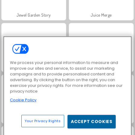
Jewel Garden Story
Juice Merge
We process your personal information to measure and
Grand Mahjong Connect
Harvest Honors
improve our sites and service, to assist our marketing
campaigns and to provide personalised content and
advertising. By clicking the button on the right, you can
exercise your privacy rights. For more information see our
privacy notice
Cookie Policy
Trollface Quest: USA 2
Rummy World
Your Privacy Rights
ACCEPT COOKIES