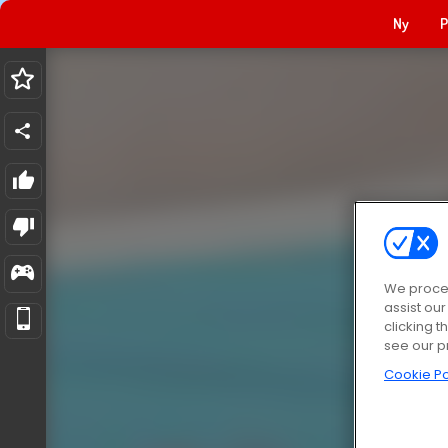
Ny
P
We proces
assist ou
clicking t
see our p
Cookie Po