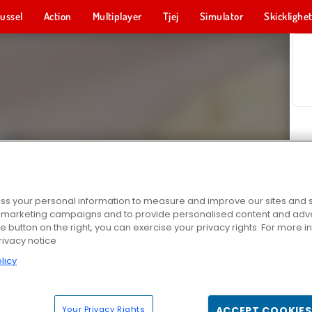
ussel
Action
Multiplayer
Tjej
Simulator
Skicklighe
s your personal information to measure and improve our sites and s
r marketing campaigns and to provide personalised content and adver
he button on the right, you can exercise your privacy rights. For more 
rivacy notice
licy
Your Privacy Rights
ACCEPT COOKIES