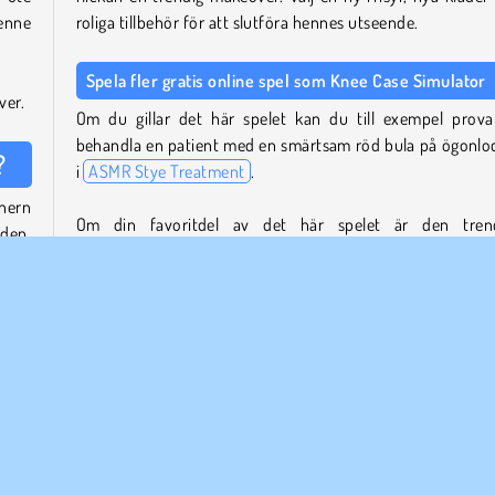
henne
roliga tillbehör för att slutföra hennes utseende.
Spela fler gratis online spel som Knee Case Simulator
ver.
Om du gillar det här spelet kan du till exempel prova
behandla en patient med en smärtsam röd bula på ögonlo
?
i
ASMR Stye Treatment
.
nnern
Om din favoritdel av det här spelet är den tren
eden.
förvandlingen, försök hjälpa en nördig tjej att förändra
.
image i
Från nörd till skolpopulär
, eller prova ett av de m
andra makeover-spelen på vår webbplats. .
ra en
llas
Vem skapade Knee Case Simulator?
er en
Knee Case Simulator
skapades av iclickgames.
usera
När släpptes Knee Case Simulator för första gången?
a det