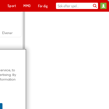
t
Sport
MMO
För dig
Elvenar
ervice, to
tising. By
Hospital Surgeon Doctor Game
information