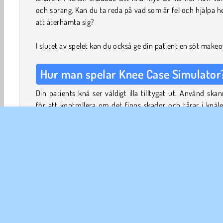
och sprang. Kan du ta reda på vad som är fel och hjälpa 
att återhämta sig?
I slutet av spelet kan du också ge din patient en söt makeo
Hur man spelar Knee Case Simulator
Din patients knä ser väldigt illa tilltygat ut. Använd ska
för att kontrollera om det finns skador och tårar i knäl
Uh-oh! Det ser ut som om brosket i hennes knä är skadat..
För att hjälpa din patient att bli bättre igen måste du utfö
liten operation. Operationen du kommer att utföra ka
minimalt invasiv kirurgi. Du gör ett litet snitt och använd
liten kamera för att titta in i knäet.
Lös minipusslen för att skanna din patients knä och fok
kameran. Använd skalpellen och gripdonet för att fixer