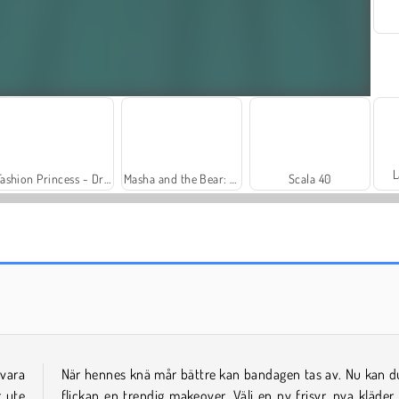
L
Fashion Princess - Dress Up for Girls
Masha and the Bear: Meadows
Scala 40
Family Relics
FRVR-patiens
 vara
När hennes knä mår bättre kan bandagen tas av. Nu kan d
r ute
flickan en trendig makeover. Välj en ny frisyr, nya kläder