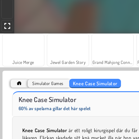
Juice Merge
Jewel Garden Story
Grand Mahjong Connect
Knee Case Simulator
Simulator Games
Farm Merge Valley
Trollface Quest: USA 2
Knee Case Simulator
60% av spelarna gillar det här spelet
Knee Case Simulator
är ett roligt kirurgispel där du får
läkaren. Flickan skadade sitt knä mycket illa när hon va