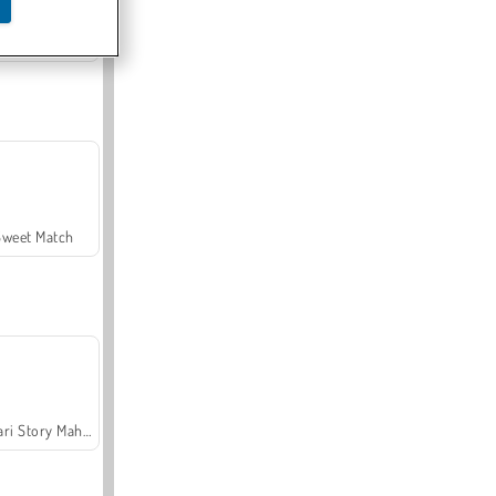
Offroad Crash Climber 4X4
Sweet Match
Safari Story Mahjong