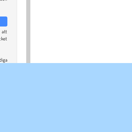
 att
cket
diga
 sin
ånga