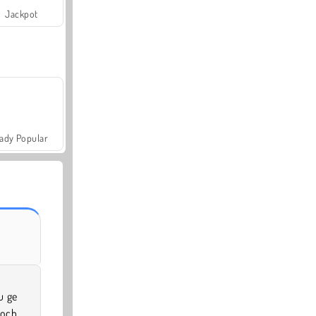
Jackpot
ady Popular
u ge
 och