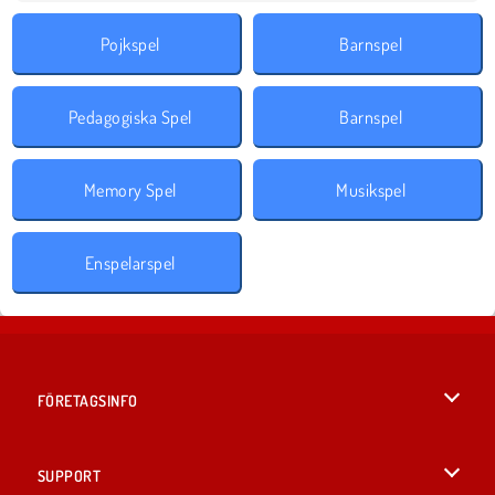
Pojkspel
Barnspel
Pedagogiska Spel
Barnspel
Memory Spel
Musikspel
Enspelarspel
FÖRETAGSINFO
Användarvillkor
SUPPORT