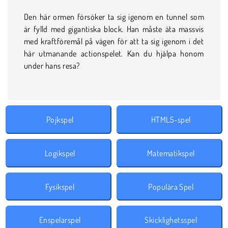
Den här ormen försöker ta sig igenom en tunnel som
är fylld med gigantiska block. Han måste äta massvis
med kraftföremål på vägen för att ta sig igenom i det
här utmanande actionspelet. Kan du hjälpa honom
under hans resa?
Pojkspel
HTML5-spel
Logikspel
Matematikspel
Fysikspel
Populära Spel
Enspelarspel
Skicklighetsspel