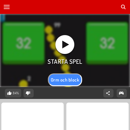
Orm och block
84%