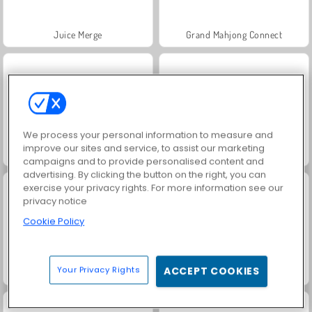
Juice Merge
Grand Mahjong Connect
We process your personal information to measure and
improve our sites and service, to assist our marketing
Jewel Garden Story
Trollface Quest: USA 2
campaigns and to provide personalised content and
advertising. By clicking the button on the right, you can
exercise your privacy rights. For more information see our
privacy notice
Cookie Policy
Your Privacy Rights
ACCEPT COOKIES
Masha and the Bear: Meadows
Heroes of Myths