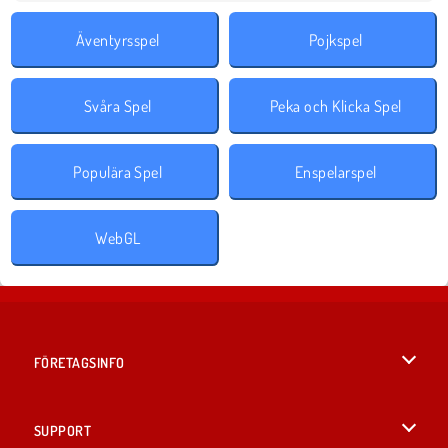
Äventyrsspel
Pojkspel
Svåra Spel
Peka och Klicka Spel
Populära Spel
Enspelarspel
WebGL
FÖRETAGSINFO
Användarvillkor
SUPPORT