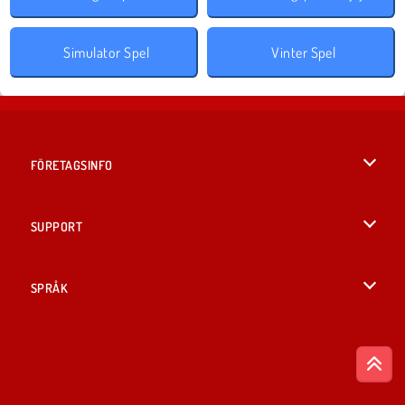
Simulator Spel
Vinter Spel
FÖRETAGSINFO
Användarvillkor
SUPPORT
Integritetspolicy
Hjälp
SPRÅK
Cookies
English
Cookie samtycke
British English