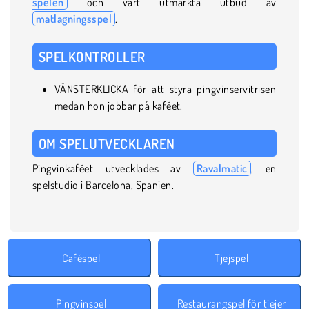
spelen
och vårt utmärkta utbud av
matlagningsspel
.
SPELKONTROLLER
VÄNSTERKLICKA för att styra pingvinservitrisen
medan hon jobbar på kaféet.
OM SPELUTVECKLAREN
Pingvinkaféet utvecklades av
Ravalmatic
, en
spelstudio i Barcelona, Spanien.
Caféspel
Tjejspel
Pingvinspel
Restaurangspel för tjejer