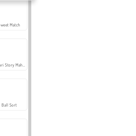
Sweet Match
Safari Story Mahjong
Ball Sort