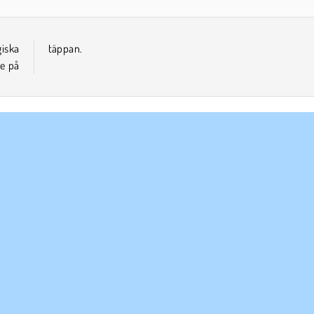
iska
täppan.
re på
ETAGSINFO
SUPPORT
vändarvillkor
Cookies
Hjälp
tegritetspolicy
Cookie samtycke