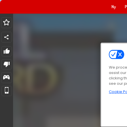
Ny
P
We proces
assist ou
clicking t
see our p
Cookie Po