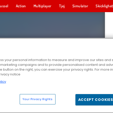
ussel
Action
Multiplayer
Tjej
Simulator
Skicklighe
s your personal information to measure and improve our sites and s
r marketing campaigns and to provide personalised content and adver
he button on the right, you can exercise your privacy rights. For more 
rivacy notice
licy
Your Privacy Rights
ACCEPT COOKIES