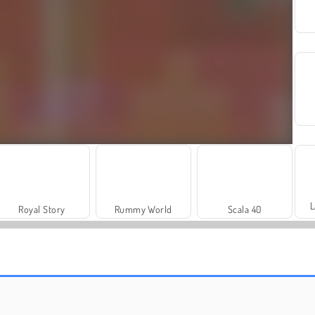
L
Royal Story
Rummy World
Scala 40
Juice Merge
Grand Mahjong Connect