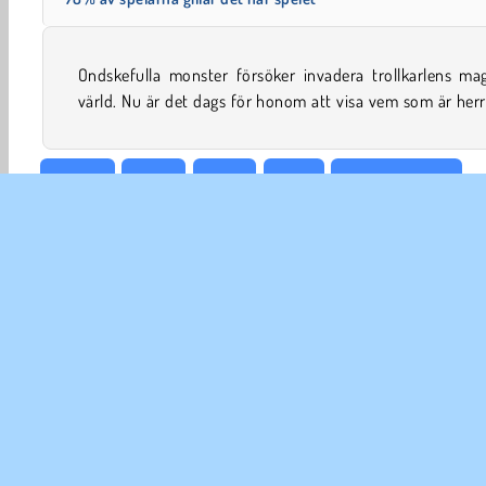
Ondskefulla monster försöker invadera trollkarlens mag
värld. Nu är det dags för honom att visa vem som är her
Action
Apps
Craft
Pixel
Plattformsspel
FÖR
An
In