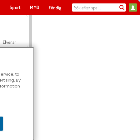
t
Sport
MMO
För dig
Elvenar
ervice, to
tising. By
Hospital Surgeon Doctor Game
information
Offroad Crash Climber 4X4