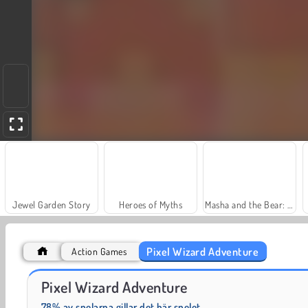
Jewel Garden Story
Heroes of Myths
Masha and the Bear: Meadows
Pixel Wizard Adventure
Action Games
Charm Farm
Dags att fiska!
Pixel Wizard Adventure
78% av spelarna gillar det här spelet