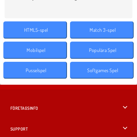
HTML5-spel
Match 3-spel
Mobilspel
Populära Spel
Pusselspel
Softgames Spel
FÖRETAGSINFO
Användarvillkor
SUPPORT