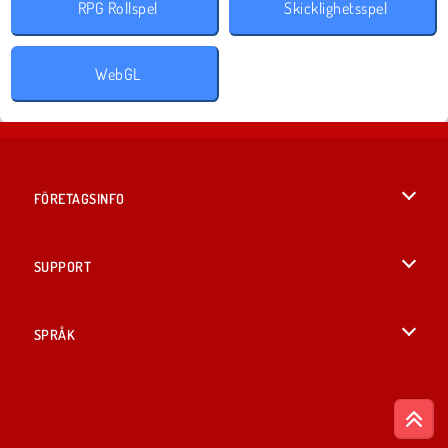
RPG Rollspel
Skicklighetsspel
WebGL
FÖRETAGSINFO
Användarvillkor
SUPPORT
Integritetspolicy
Hjälp
SPRÅK
Cookies
British English
Cookie samtycke
Русский