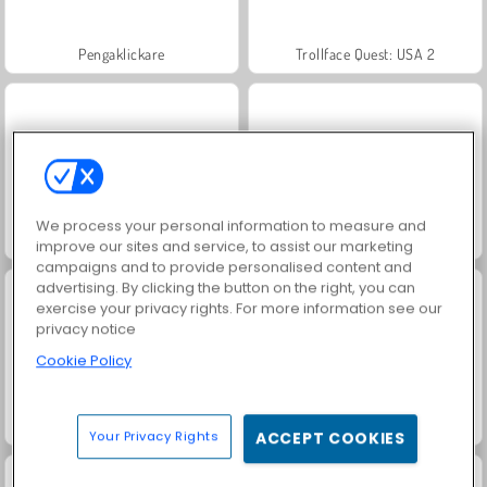
Pengaklickare
Trollface Quest: USA 2
We process your personal information to measure and
Muscle Clicker
Juice Merge
improve our sites and service, to assist our marketing
campaigns and to provide personalised content and
advertising. By clicking the button on the right, you can
exercise your privacy rights. For more information see our
privacy notice
Cookie Policy
Harvest Honors
Tube Clicker
Your Privacy Rights
ACCEPT COOKIES