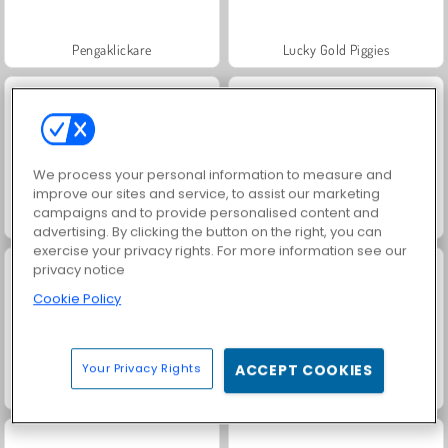
Pengaklickare
Lucky Gold Piggies
We process your personal information to measure and
improve our sites and service, to assist our marketing
campaigns and to provide personalised content and
Idle Miner Tycoon
Toilet Roll
advertising. By clicking the button on the right, you can
exercise your privacy rights. For more information see our
privacy notice
Cookie Policy
Your Privacy Rights
ACCEPT COOKIES
Capybara Evolution: Clicker
Castle Craft: Merge Quest