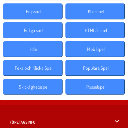
Pojkspel
Klickspel
Roliga spel
HTML5-spel
Idle
Mobilspel
Peka och Klicka Spel
Populära Spel
Skicklighetsspel
Pusselspel
FÖRETAGSINFO