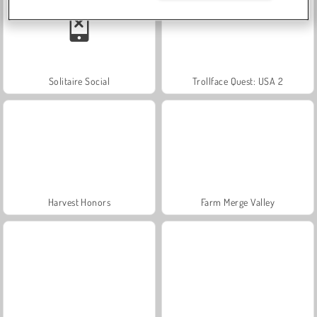
Solitaire Social
Trollface Quest: USA 2
Harvest Honors
Farm Merge Valley