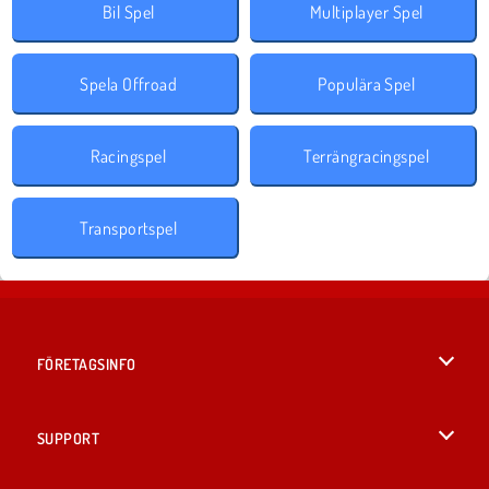
Bil Spel
Multiplayer Spel
Spela Offroad
Populära Spel
Racingspel
Terrängracingspel
Transportspel
FÖRETAGSINFO
Användarvillkor
SUPPORT
Integritetspolicy