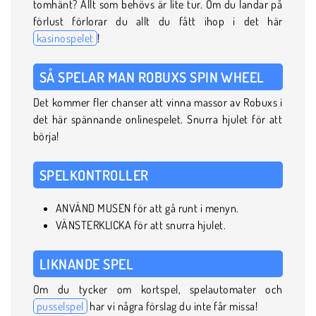
tomhänt? Allt som behövs är lite tur. Om du landar på
förlust förlorar du allt du fått ihop i det här
kasinospelet
!
SÅ SPELAR MAN ROBUXS SPIN WHEEL
Det kommer fler chanser att vinna massor av Robuxs i
det här spännande onlinespelet. Snurra hjulet för att
börja!
SPELKONTROLLER
ANVÄND MUSEN för att gå runt i menyn.
VÄNSTERKLICKA för att snurra hjulet.
LIKNANDE SPEL
Om du tycker om kortspel, spelautomater och
pusselspel
har vi några förslag du inte får missa!