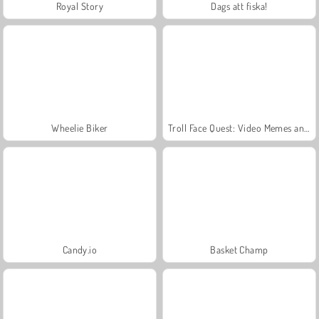
Royal Story
Dags att fiska!
Wheelie Biker
Troll Face Quest: Video Memes and TV Shows: Part 1
Candy.io
Basket Champ