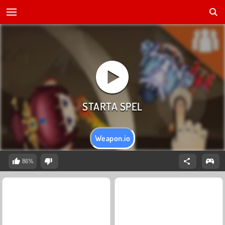
Weapon.io
86%