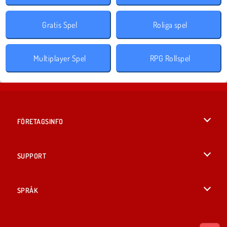
Gratis Spel
Roliga spel
Multiplayer Spel
RPG Rollspel
FÖRETAGSINFO
Användarvillkor
SUPPORT
Integritetspolicy
Hjälp
SPRÅK
Cookies
British English