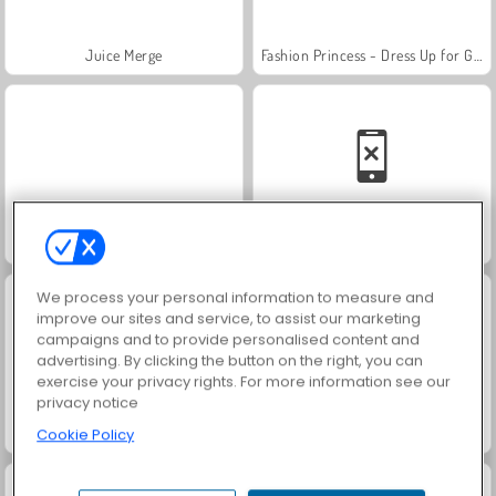
Juice Merge
Fashion Princess - Dress Up for Girls
Jewel Garden Story
Family Relics
We process your personal information to measure and
improve our sites and service, to assist our marketing
campaigns and to provide personalised content and
advertising. By clicking the button on the right, you can
exercise your privacy rights. For more information see our
privacy notice
Masha and the Bear: Meadows
Scala 40
Cookie Policy