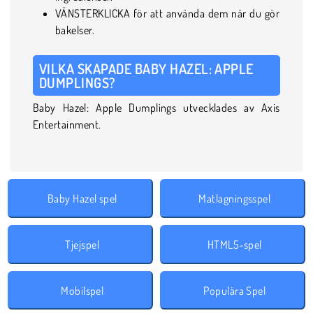
VÄNSTERKLICKA för att använda dem när du gör
bakelser.
VILKA SKAPADE BABY HAZEL: APPLE
DUMPLINGS?
Baby Hazel: Apple Dumplings utvecklades av Axis
Entertainment.
Baby Hazel spel
Matlagningsspel
Tjejspel
HTML5-spel
Mobilspel
Populära Spel