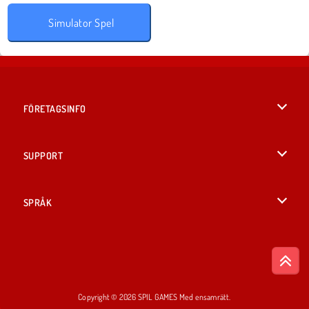
Simulator Spel
FÖRETAGSINFO
Användarvillkor
SUPPORT
Integritetspolicy
Hjälp
SPRÅK
Cookies
English
Cookie samtycke
British English
Copyright © 2026 SPIL GAMES Med ensamrätt.