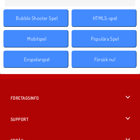
Bubble Shooter Spel
HTML5-spel
Mobilspel
Populära Spel
Enspelarspel
Försök nu!
FÖRETAGSINFO
Användarvillkor
SUPPORT
Integritetspolicy
Hjälp