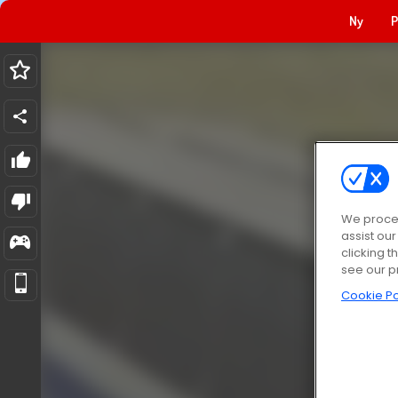
Ny
P
We proces
assist ou
clicking t
see our p
Cookie Po