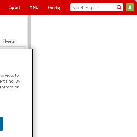
t
Sport
MMO
För dig
Elvenar
ervice, to
tising. By
Hospital Surgeon Doctor Game
information
Offroad Crash Climber 4X4