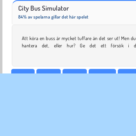
Traffic Control
Home Makeover: Hidden Object
City Bus Simulator
84% av spelarna gillar det här spelet
Att köra en buss är mycket tuffare än det ser ut! Men d
körsimuleringsspel. Kan du manövrera den här bussen g
hantera det, eller hur? Ge det ett försök i d
3D-spel
4x4 Spel
Pojkspel
Buss-spel
Stadsr
WebGL
Försök nu!
FÖR