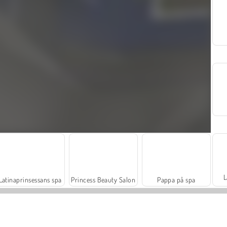
L
Latinaprinsessans spa
Princess Beauty Salon
Pappa på spa