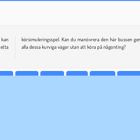
Family Relics
Virtual Families: Cook Off
u kan
enom
etta
alla dessa kurviga vägar utan att köra på någonting?
acing
Bil Spel
Popular
Racing
Enspelar
Lastbilss
ETAGSINFO
SUPPORT