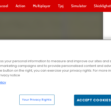
ussel
Action
Multiplayer
Tjej
Simulator
Skicklighe
s your personal information to measure and improve our sites and s
r marketing campaigns and to provide personalised content and adver
he button on the right, you can exercise your privacy rights. For more 
rivacy notice
licy
Your Privacy Rights
ACCEPT COOKIES