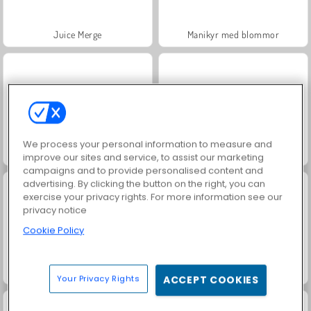
Juice Merge
Manikyr med blommor
We process your personal information to measure and
Pappa på spa
Latinaprinsessans spa
improve our sites and service, to assist our marketing
campaigns and to provide personalised content and
advertising. By clicking the button on the right, you can
exercise your privacy rights. For more information see our
privacy notice
Cookie Policy
Princess Beauty Salon
City Bus Simulator
Your Privacy Rights
ACCEPT COOKIES