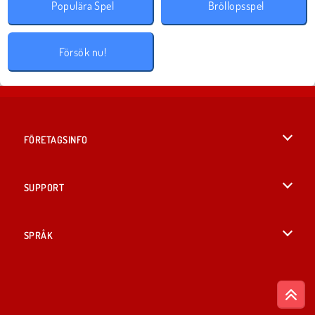
Populära Spel
Bröllopsspel
Försök nu!
FÖRETAGSINFO
Användarvillkor
SUPPORT
Integritetspolicy
Hjälp
SPRÅK
Cookies
English
Cookie samtycke
British English