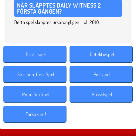
NÄR SLÄPPTES DAILY WITNESS 2
FÖRSTA GÅNGEN?
Detta spel släpptes ursprungligen i juli 2010.
Brott-spel
Detektivspel
Sök-och-finn-Spel
Polisspel
Populära Spel
Pusselspel
Försök nu!