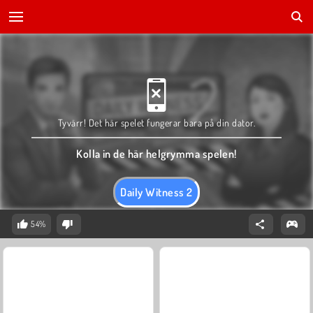
Tyvärr! Det här spelet fungerar bara på din dator.
Kolla in de här helgrymma spelen!
Daily Witness 2
54%