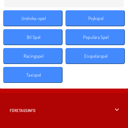
Undvika-spel
Pojkspel
Bil Spel
Populära Spel
Racingspel
Enspelarspel
Taxispel
FÖRETAGSINFO
Användarvillkor