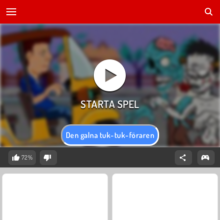
Den galna tuk-tuk-föraren
72%