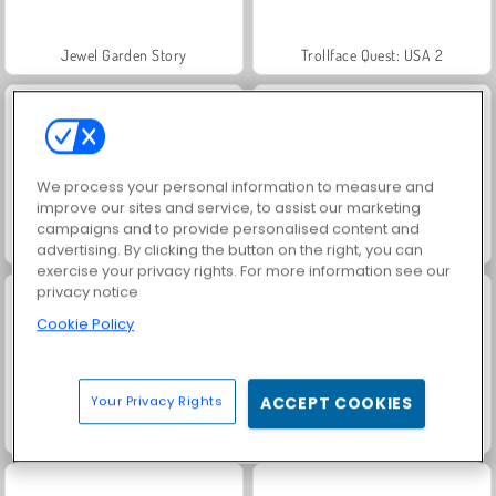
Jewel Garden Story
Trollface Quest: USA 2
We process your personal information to measure and
improve our sites and service, to assist our marketing
campaigns and to provide personalised content and
Heroes of Myths
Juice Merge
advertising. By clicking the button on the right, you can
exercise your privacy rights. For more information see our
privacy notice
Cookie Policy
Your Privacy Rights
ACCEPT COOKIES
Grand Mahjong Connect
Taxi Simulator 2024