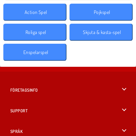
Action Spel
Pojkspel
Roliga spel
Skjuta & kasta-spel
Enspelarspel
FÖRETAGSINFO
Användarvillkor
SUPPORT
Integritetspolicy
Hjälp
SPRÅK