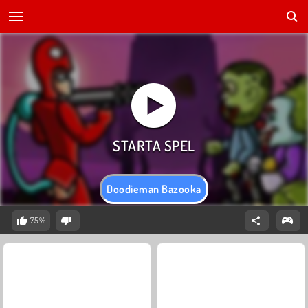
Doodieman Bazooka
75%