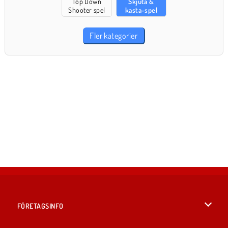
Top Down
Skjuta &
Shooter spel
kasta-spel
Fler kategorier
FÖRETAGSINFO