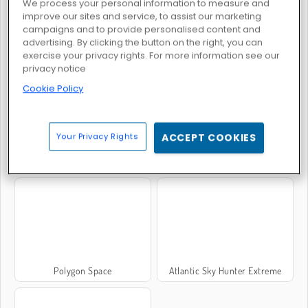
We process your personal information to measure and
improve our sites and service, to assist our marketing
campaigns and to provide personalised content and
advertising. By clicking the button on the right, you can
AZ
Nightpoint.io
exercise your privacy rights. For more information see our
privacy notice
Cookie Policy
Your Privacy Rights
ACCEPT COOKIES
Tank Trouble 2
Tiny Tanks
Polygon Space
Atlantic Sky Hunter Extreme