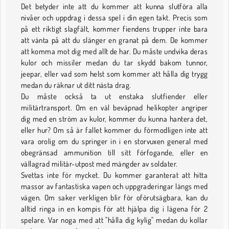
Det betyder inte att du kommer att kunna slutföra alla
nivåer och uppdrag i dessa spel i din egen takt. Precis som
på ett riktigt slagfält, kommer fiendens trupper inte bara
att vänta på att du slänger en granat på dem. De kommer
att komma mot dig med allt de har. Du måste undvika deras
kulor och missiler medan du tar skydd bakom tunnor,
jeepar, eller vad som helst som kommer att hålla dig trygg
medan du räknar ut ditt nästa drag.
Du måste också ta ut enstaka slutfiender eller
militärtransport. Om en väl beväpnad helikopter angriper
dig med en ström av kulor, kommer du kunna hantera det,
eller hur? Om så är fallet kommer du förmodligen inte att
vara orolig om du springer in i en storvuxen general med
obegränsad ammunition till sitt förfogande, eller en
vällagrad militär-utpost med mängder av soldater.
Svettas inte för mycket. Du kommer garanterat att hitta
massor av fantastiska vapen och uppgraderingar längs med
vägen. Om saker verkligen blir för oförutsägbara, kan du
alltid ringa in en kompis för att hjälpa dig i lägena för 2
spelare. Var noga med att "hålla dig kylig" medan du kollar