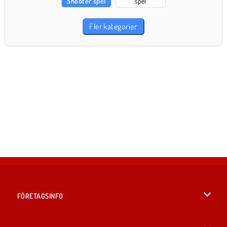
Shooter spel
spel
Fler kategorier
FÖRETAGSINFO
Användarvillkor