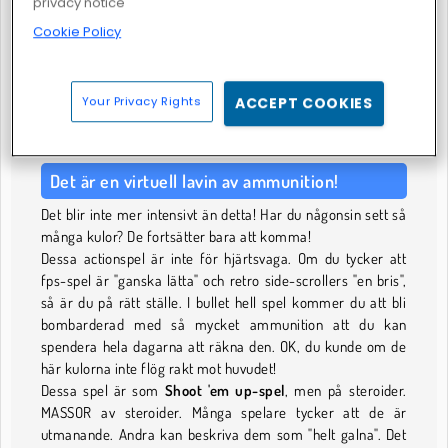
privacy notice
Cookie Policy
Prickskyttarna 2
Your Privacy Rights
ACCEPT COOKIES
BULLET HELL SPEL
Det är en virtuell lavin av ammunition!
Det blir inte mer intensivt än detta! Har du någonsin sett så
många kulor? De fortsätter bara att komma!
Dessa actionspel är inte för hjärtsvaga. Om du tycker att
fps-spel är "ganska lätta" och retro side-scrollers "en bris",
så är du på rätt ställe. I bullet hell spel kommer du att bli
bombarderad med så mycket ammunition att du kan
spendera hela dagarna att räkna den. OK, du kunde om de
här kulorna inte flög rakt mot huvudet!
Dessa spel är som
Shoot 'em up-spel
, men på steroider.
MASSOR av steroider. Många spelare tycker att de är
utmanande. Andra kan beskriva dem som "helt galna". Det