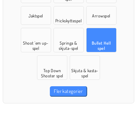
Jaktspel
Arrowspel
Prickskyttespel
Shoot 'em up-
Springa &
Bullet Hell
spel
skjuta-spel
spel
Top Down
Skjuta & kasta-
Shooter spel
spel
Fler kategorier