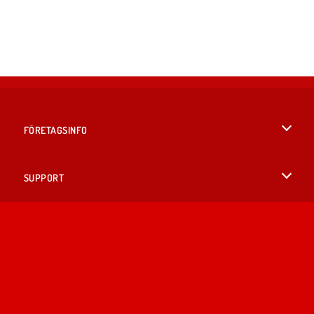
FÖRETAGSINFO
Användarvillkor
SUPPORT
Integritetspolicy
Hjälp
SPRÅK
Cookies
English
Cookie samtycke
British English