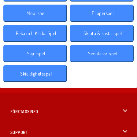
Mobilspel
Flipperspel
Peka och Klicka Spel
Skjuta & kasta-spel
Skjutspel
Simulator Spel
Skicklighetsspel
FÖRETAGSINFO
Användarvillkor
SUPPORT