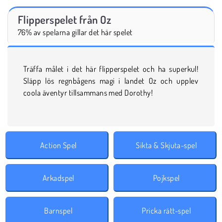
Flipperspelet från Oz
76% av spelarna gillar det här spelet
Träffa målet i det här flipperspelet och ha superkul!
Släpp lös regnbågens magi i landet Oz och upplev
coola äventyr tillsammans med Dorothy!
Action Spel
Sikta & Skjuta-spel
Arkadspel
Pojkspel
Barnspel
Pricka rätt-spel