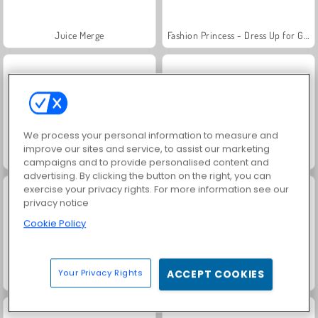
Juice Merge
Fashion Princess - Dress Up for Girls
We process your personal information to measure and
improve our sites and service, to assist our marketing
Jewel Garden Story
Farm Merge Valley
campaigns and to provide personalised content and
advertising. By clicking the button on the right, you can
exercise your privacy rights. For more information see our
privacy notice
Cookie Policy
Your Privacy Rights
ACCEPT COOKIES
Masha and the Bear: Meadows
Royal Story