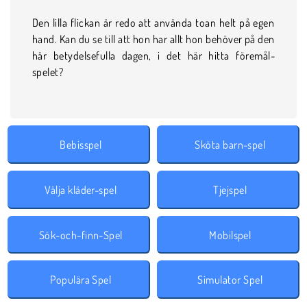
Den lilla flickan är redo att använda toan helt på egen
hand. Kan du se till att hon har allt hon behöver på den
här betydelsefulla dagen, i det här hitta föremål-
spelet?
Bebisspel
Sköta barn-spel
Välja kläder-spel
Tjejspel
Sök-och-finn-Spel
Mobilspel
Populära Spel
Simulator Spel