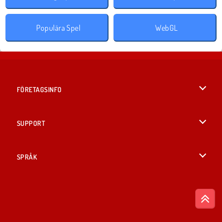
Populära Spel
WebGL
FÖRETAGSINFO
Användarvillkor
SUPPORT
Integritetspolicy
Hjälp
SPRÅK
Cookies
British English
Cookie samtycke
Русский