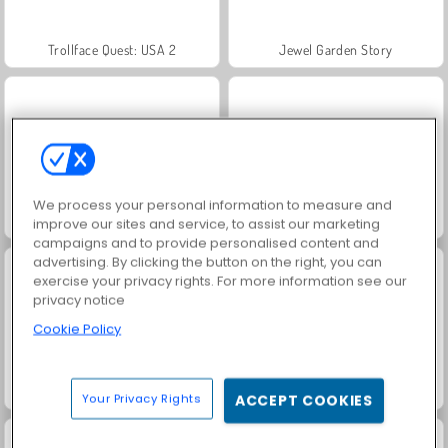
Trollface Quest: USA 2
Jewel Garden Story
We process your personal information to measure and
Masha and the Bear: Meadows
Royal Story
improve our sites and service, to assist our marketing
campaigns and to provide personalised content and
advertising. By clicking the button on the right, you can
exercise your privacy rights. For more information see our
privacy notice
Cookie Policy
Scala 40
Charm Farm
Your Privacy Rights
ACCEPT COOKIES