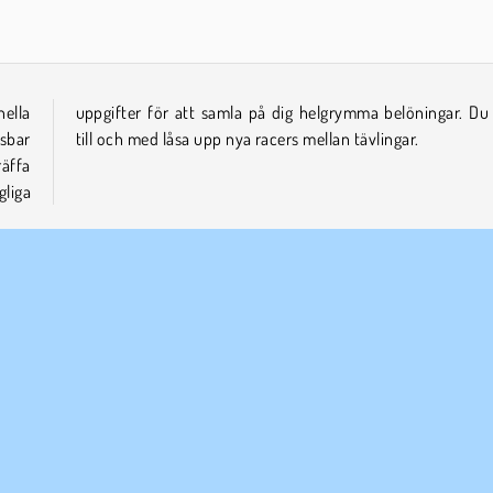
ella
u kan
sbar
till och med låsa upp nya racers mellan tävlingar.
äffa
gliga
l dig säker!
Peka och Klicka
Racing
WebGL
Försök nu
ETAGSINFO
SUPPORT
vändarvillkor
Cookies
Hjälp
tegritetspolicy
Cookie samtycke