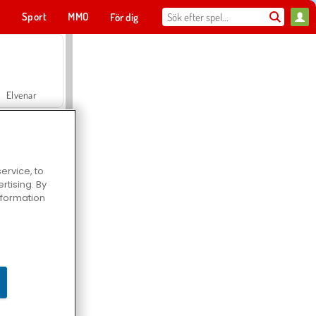
t
Sport
MMO
För dig
Elvenar
ervice, to
tising. By
Hospital Surgeon Doctor Game
information
Offroad Crash Climber 4X4