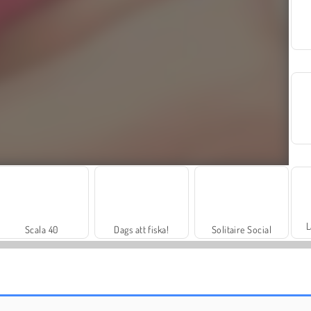
L
Scala 40
Dags att fiska!
Solitaire Social
Juice Merge
Grand Mahjong Connect