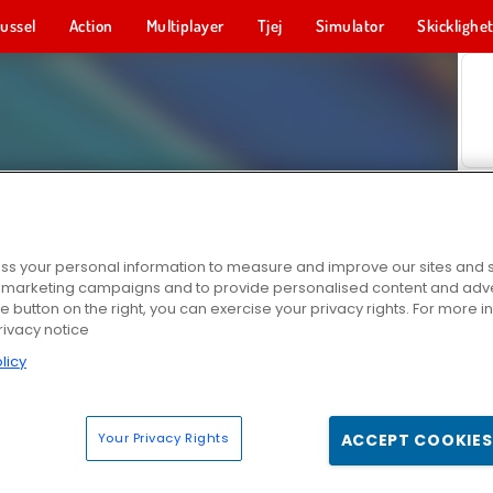
ussel
Action
Multiplayer
Tjej
Simulator
Skicklighe
s your personal information to measure and improve our sites and s
r marketing campaigns and to provide personalised content and adver
he button on the right, you can exercise your privacy rights. For more 
rivacy notice
licy
Your Privacy Rights
ACCEPT COOKIES