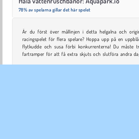
Hala vattenruschbanor: Aquapark.io
78% av spelarna gillar det här spelet
Är du först över mållinjen i detta helgalna och origin
uppgifter för att samla på dig helgrymma belöningar. D
racingspelet för flera spelare? Hoppa upp på en uppblå
flytkudde och susa förbi konkurrenterna! Du måste tr
fartramper för att få extra skjuts och slutföra andra da
.io
Äventyr
Roliga
Multiplayer
Spela spel, hål
FÖR
An
In