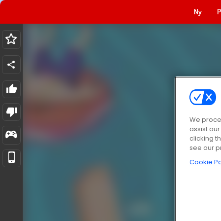
Ny
P
We proces
assist ou
clicking t
see our p
Cookie Po