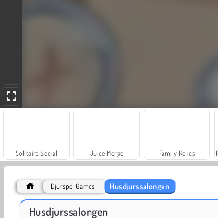
Solitaire Social
Juice Merge
Family Relics
Husdjurssalongen
Djurspel Games
Jewel Garden Story
Royal Story
Husdjurssalongen