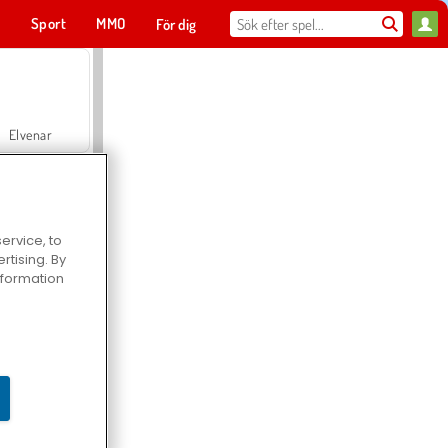
t
Sport
MMO
För dig
Elvenar
ervice, to
tising. By
Hospital Surgeon Doctor Game
information
Offroad Crash Climber 4X4