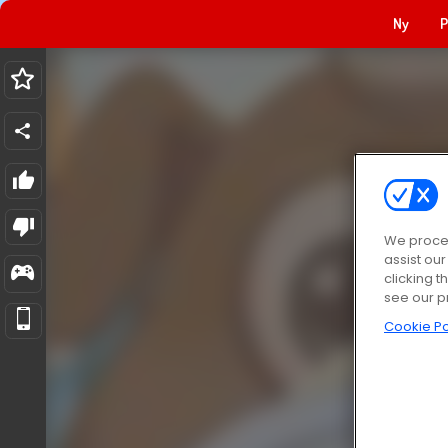
Ny
P
We proces
assist ou
clicking t
see our p
Cookie Po