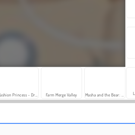
L
Fashion Princess - Dress Up for Girls
Farm Merge Valley
Masha and the Bear: Meadows
Scala 40
Grand Mahjong Connect