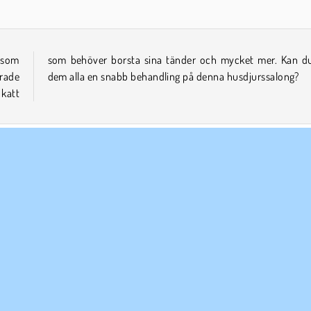
 som
u ge
rade
dem alla en snabb behandling på denna husdjurssalong?
 katt
el
Tjej
Mobil
Simulator
ETAGSINFO
SUPPORT
vändarvillkor
Cookies
Hjälp
tegritetspolicy
Cookie samtycke