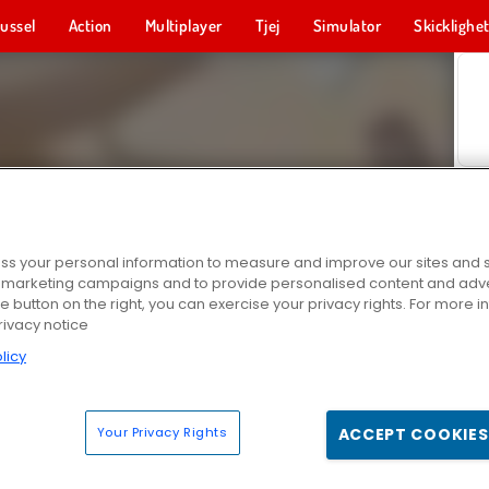
ussel
Action
Multiplayer
Tjej
Simulator
Skicklighe
s your personal information to measure and improve our sites and s
r marketing campaigns and to provide personalised content and adver
he button on the right, you can exercise your privacy rights. For more 
rivacy notice
licy
Your Privacy Rights
ACCEPT COOKIES