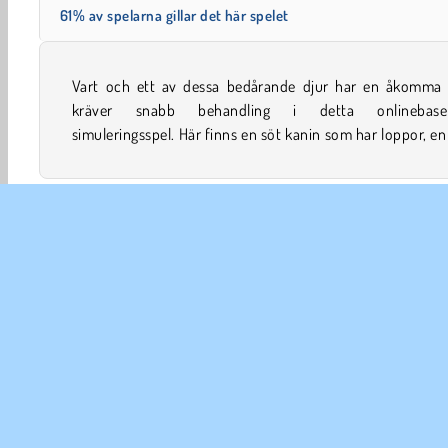
61% av spelarna gillar det här spelet
Vart och ett av dessa bedårande djur har en åkomma
som behöver borsta sina tänder och mycket mer. Kan d
kräver snabb behandling i detta onlinebase
simuleringsspel. Här finns en söt kanin som har loppor, en
Djurspel
Sköta barn
Kattspel
Doktor
Hundsp
FÖR
An
In