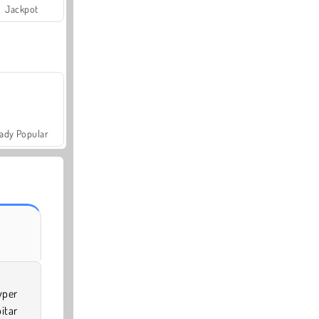
Jackpot
ady Popular
yper
itar