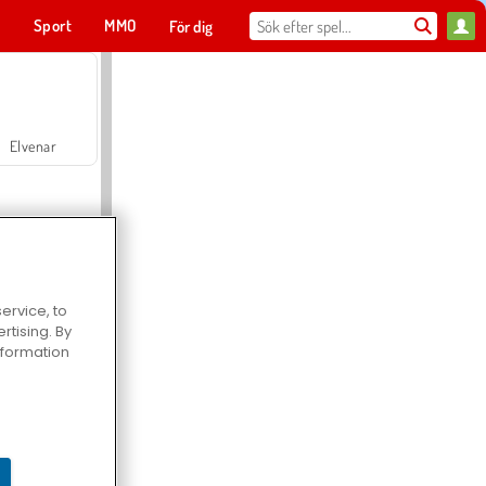
t
Sport
MMO
För dig
Elvenar
ervice, to
tising. By
Hospital Surgeon Doctor Game
information