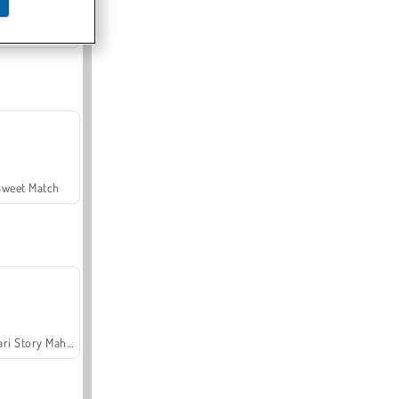
Offroad Crash Climber 4X4
Sweet Match
Safari Story Mahjong