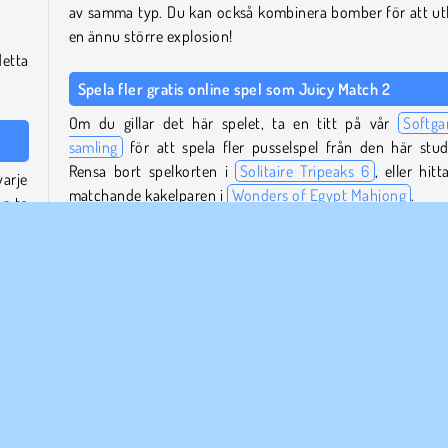
av samma typ. Du kan också kombinera bomber för att ut
en ännu större explosion!
etta
Spela fler gratis online spel som Juicy Match 2
Om du gillar det här spelet, ta en titt på vår
Softg
samling
för att spela fler pusselspel från den här stud
Rensa bort spelkorten i
Solitaire Tripeaks 6
, eller hitt
varje
matchande kakelparen i
Wonders of Egypt Mahjong
.
an ta
fler
Eller, om du letar efter ett pusselspel med en berättelse
Merge Haven
ett försök.
l en
Vem skapade Juicy Match 2?
s. Du
 i en
Juicy Match 2
skapades av Softgames.
När släpptes Juicy Match 2?
ta av
Detta spel släpptes den 20 oktober 2025.
inera