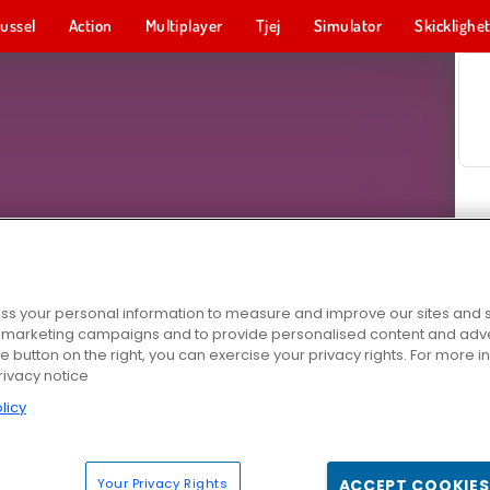
ussel
Action
Multiplayer
Tjej
Simulator
Skicklighe
s your personal information to measure and improve our sites and s
r marketing campaigns and to provide personalised content and adver
he button on the right, you can exercise your privacy rights. For more 
rivacy notice
licy
Your Privacy Rights
ACCEPT COOKIES