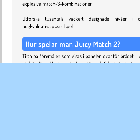
explosiva match-3-kombinationer.
Utforska tusentals vackert designade nivåer i d
högkvalitativa pusselspel.
Hur spelar man Juicy Match 2?
Titta på föremålen som visas i panelen ovanför brädet. I 
nivå är ditt mål att samla dessa föremål från brädet. Du k
bort föremål från brädet genom att rada upp tre eller 
likadana ikoner.
Tryck på en ikon för att välja den och dra den til
angränsande bricka för att få de två bitarna att byta plat
kan bara få två objekt att byta plats om det resulterar
giltig kombination.
Hinder som du inte kan flytta, t.ex. brickor som är täck
kladdig fruktjuice, kan du ta dig förbi genom att komb