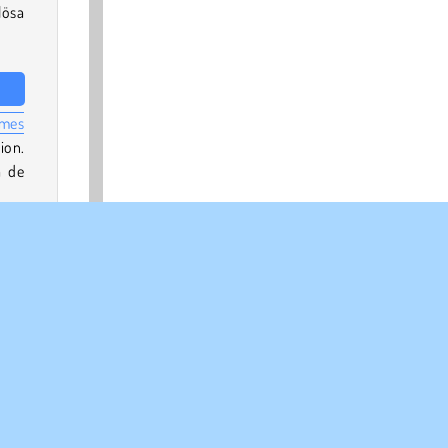
lösa
ames
ion.
a de
, ge