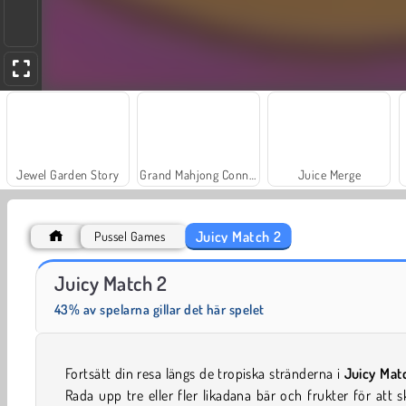
Jewel Garden Story
Grand Mahjong Connect
Juice Merge
Juicy Match 2
Pussel Games
Fashion Princess - Dress Up for Girls
Masha and the Bear: Meadows
Juicy Match 2
43% av spelarna gillar det här spelet
Fortsätt din resa längs de tropiska stränderna i
Juicy Mat
Rada upp tre eller fler likadana bär och frukter för att 