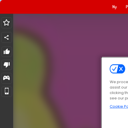
Ny
P
We proces
assist ou
clicking t
see our p
Cookie Po