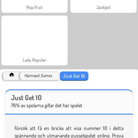
Pop Fruit
Jackpot
Lady Popular
Just Get 10
Hjärnspel Games
Just Get 10
76% av spelarna gillar det här spelet
Försök att få en bricka att visa nummer 10 i detta
spännande och utmanande pusselspelet online. Prova