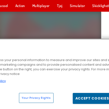
ussel
Action
Multiplayer
Tjej
Simulator
Skicklighe
s your personal information to measure and improve our sites and s
r marketing campaigns and to provide personalised content and adver
he button on the right, you can exercise your privacy rights. For more 
rivacy notice
licy
Your Privacy Rights
ACCEPT COOKIES