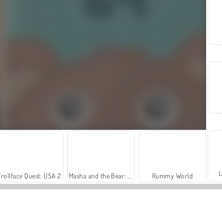
L
Trollface Quest: USA 2
Masha and the Bear: Meadows
Rummy World