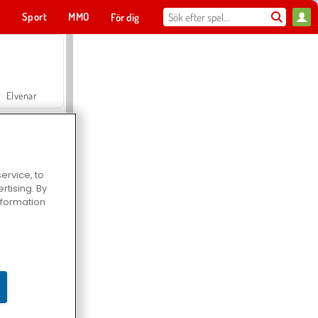
t
Sport
MMO
För dig
Elvenar
ervice, to
tising. By
Hospital Surgeon Doctor Game
information
Offroad Crash Climber 4X4