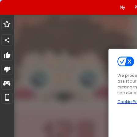
Ny
P
We proces
assist ou
clicking t
see our p
Cookie Po