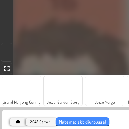
Grand Mahjong Connect
Jewel Garden Story
Juice Merge
Matematiskt djurpussel
2048 Games