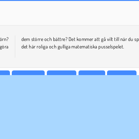
Farm Merge Valley
Heroes of Myths
örn?
pelar
 göra
det här roliga och gulliga matematiska pusselspelet.
spel
Pedagogiska
Familjespel
Logikspel
Matematik
ETAGSINFO
SUPPORT