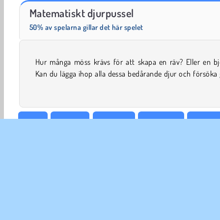
Solitaire Social
Harvest Honors
Matematiskt djurpussel
50% av spelarna gillar det här spelet
Hur många möss krävs för att skapa en räv? Eller en bj
dem större och bättre? Det kommer att gå vilt till när du s
Kan du lägga ihop alla dessa bedårande djur och försöka
2048
Djurspel
Hjärnspel
Pricka rätt
Gulliga 
Nummerspel
Fysik
Popular
Pussel
Enspelar
FÖR