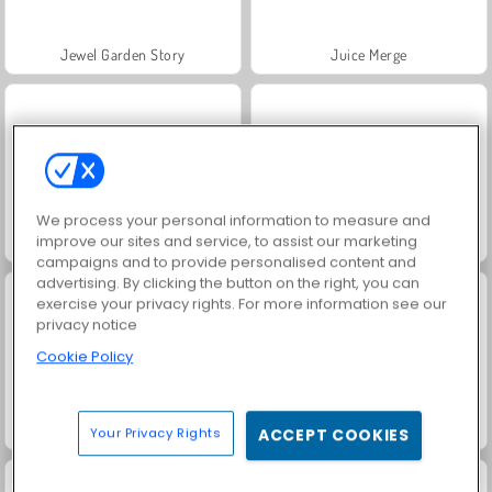
Jewel Garden Story
Juice Merge
We process your personal information to measure and
improve our sites and service, to assist our marketing
Grand Mahjong Connect
Trollface Quest: USA 2
campaigns and to provide personalised content and
advertising. By clicking the button on the right, you can
exercise your privacy rights. For more information see our
privacy notice
Cookie Policy
Masha and the Bear: Meadows
FRVR-patiens
Your Privacy Rights
ACCEPT COOKIES