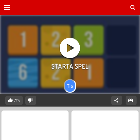
Tio
71%