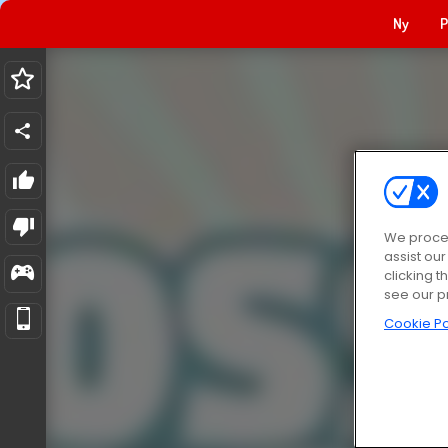
Ny
P
We proces
assist ou
clicking t
see our p
Cookie Po