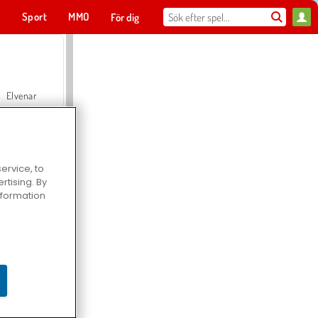
t
Sport
MMO
För dig
Elvenar
ervice, to
tising. By
Hospital Surgeon Doctor Game
information
Offroad Crash Climber 4X4