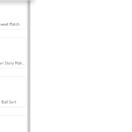
Sweet Match
Safari Story Mahjong
Ball Sort