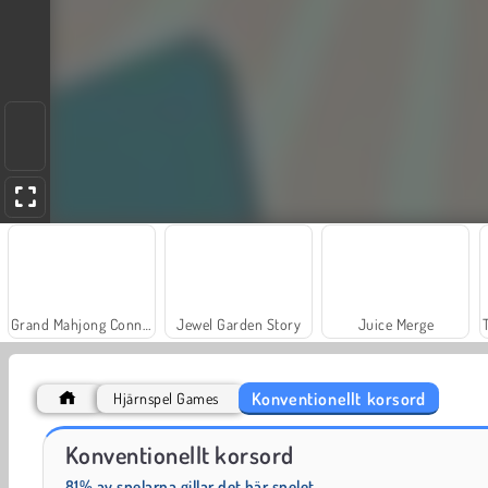
Grand Mahjong Connect
Jewel Garden Story
Juice Merge
Konventionellt korsord
Hjärnspel Games
Solitaire Social
Fashion Princess - Dress Up for Girls
Konventionellt korsord
81% av spelarna gillar det här spelet