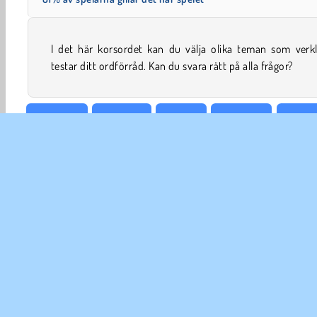
I det här korsordet kan du välja olika teman som verkl
testar ditt ordförråd. Kan du svara rätt på alla frågor?
Hjärnspel
Korsords
HTML5
Logikspel
Tankes
FÖR
An
In