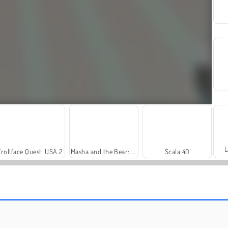
L
Trollface Quest: USA 2
Masha and the Bear: Meadows
Scala 40
Farm Merge Valley
Harvest Honors