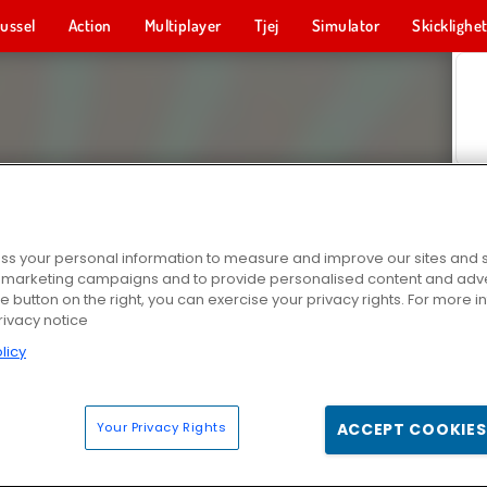
ussel
Action
Multiplayer
Tjej
Simulator
Skicklighe
s your personal information to measure and improve our sites and s
r marketing campaigns and to provide personalised content and adver
he button on the right, you can exercise your privacy rights. For more 
rivacy notice
licy
Your Privacy Rights
ACCEPT COOKIES