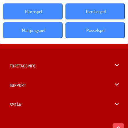
Hjärnspel
Familjespel
Mahjongspel
Pusselspel
FÖRETAGSINFO
Användarvillkor
SUPPORT
Integritetspolicy
Hjälp
SPRÅK
Cookies
English