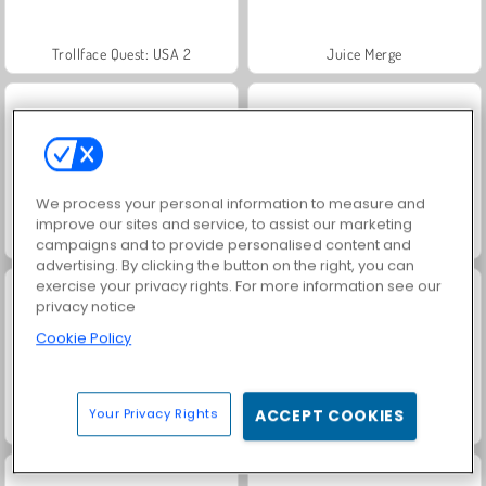
Trollface Quest: USA 2
Juice Merge
We process your personal information to measure and
improve our sites and service, to assist our marketing
Fashion Princess - Dress Up for Girls
Jewel Garden Story
campaigns and to provide personalised content and
advertising. By clicking the button on the right, you can
exercise your privacy rights. For more information see our
privacy notice
Cookie Policy
Your Privacy Rights
ACCEPT COOKIES
Masha and the Bear: Meadows
Royal Story