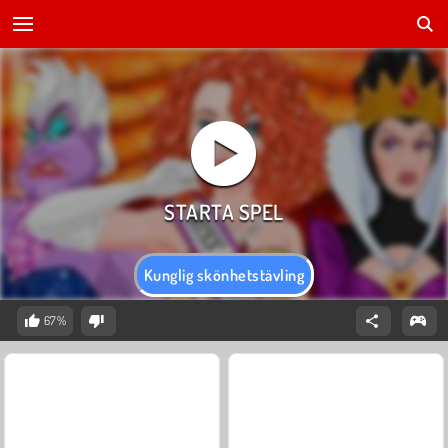
Kunglig skönhetstävling
67%