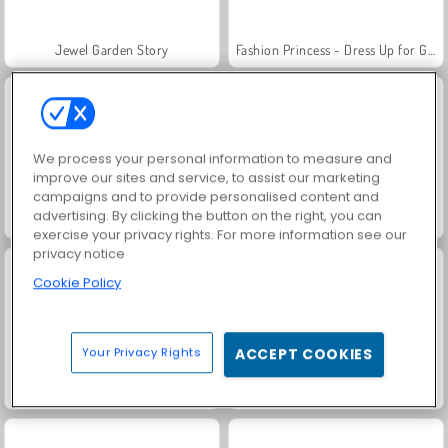
Jewel Garden Story
Fashion Princess - Dress Up for Girls
We process your personal information to measure and
improve our sites and service, to assist our marketing
campaigns and to provide personalised content and
advertising. By clicking the button on the right, you can
Juice Merge
Grand Mahjong Connect
exercise your privacy rights. For more information see our
privacy notice
Cookie Policy
Your Privacy Rights
ACCEPT COOKIES
Farm Merge Valley
Heroes of Myths