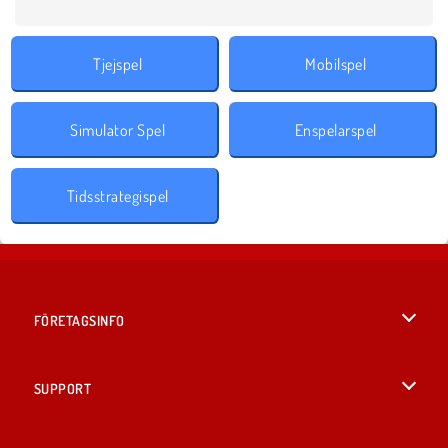
Tjejspel
Mobilspel
Simulator Spel
Enspelarspel
Tidsstrategispel
FÖRETAGSINFO
Användarvillkor
SUPPORT
Integritetspolicy
Hjälp