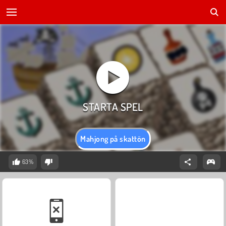
Mahjong på skattön
63%