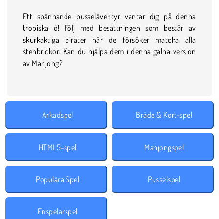
Ett spännande pusseläventyr väntar dig på denna
tropiska ö! Följ med besättningen som består av
skurkaktiga pirater när de försöker matcha alla
stenbrickor. Kan du hjälpa dem i denna galna version
av Mahjong?
Arkadspel
Bräde & Kort-spel
HTML5-spel
Mahjongspel
Populära Spel
Pusselspel
Enspelarspel