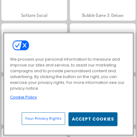
Solitaire Social
Bubble Game 3: Deluxe
We process your personal information to measure and
improve our sites and service, to assist our marketing
Fruit Connect 3
Jewel Garden Story
campaigns and to provide personalised content and
advertising. By clicking the button on the right, you can
exercise your privacy rights. For more information see our
privacy notice
Cookie Policy
Your Privacy Rights
ACCEPT COOKIES
Grand Mahjong Connect
Juice Merge