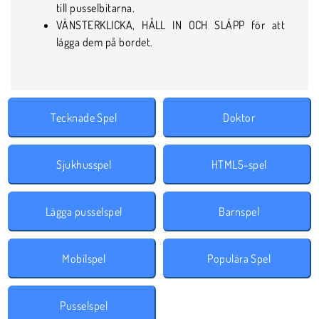
till pusselbitarna.
VÄNSTERKLICKA, HÅLL IN OCH SLÄPP för att
lägga dem på bordet.
Tecknade Spel
Doktor
Sjukhusspel
HTML5-spel
Lägga pusselspel
Barnspel
Mobilspel
Populära Spel
Pusselspel