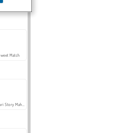
Offroad Crash Climber 4X4
Sweet Match
Safari Story Mahjong