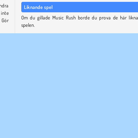
andra
Liknande spel
inte
Om du gillade Music Rush borde du prova de här likn
. Gör
spelen.
Magic Piano Tiles
Ball Surfer 3D
l som
Element Balls
ar i
Music Line 2
en i
Vem skapade Music Rush?
Music Rush är utvecklat av
Agame
.
Enspelar
Skicklighet
Försök nu!