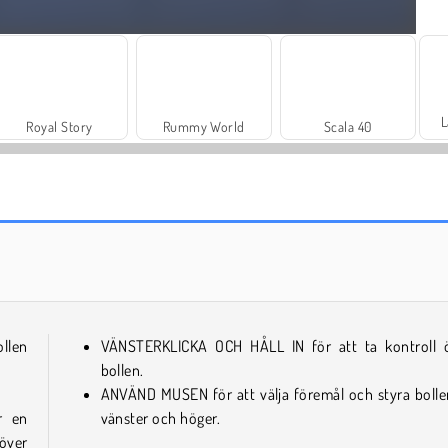
L
Royal Story
Rummy World
Scala 40
Dags att fiska!
Solitaire Social
llen
VÄNSTERKLICKA OCH HÅLL IN för att ta kontroll 
bollen.
ANVÄND MUSEN för att välja föremål och styra bolle
r en
vänster och höger.
töver