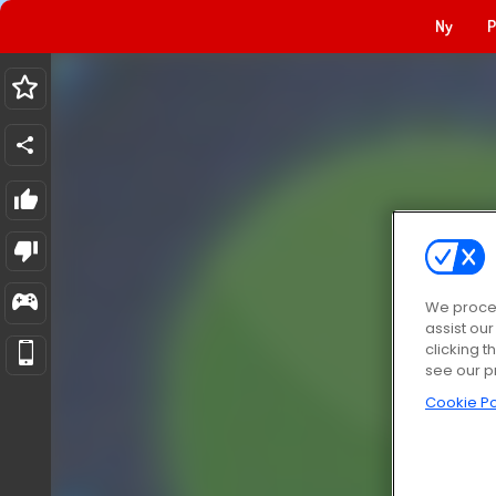
Ny
P
We proces
assist ou
clicking t
see our p
Cookie Po