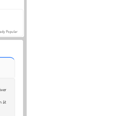
ady Popular
över
n åt