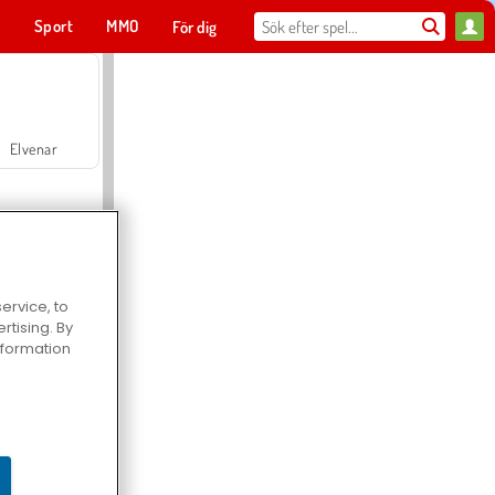
t
Sport
MMO
För dig
Elvenar
ervice, to
tising. By
Hospital Surgeon Doctor Game
information