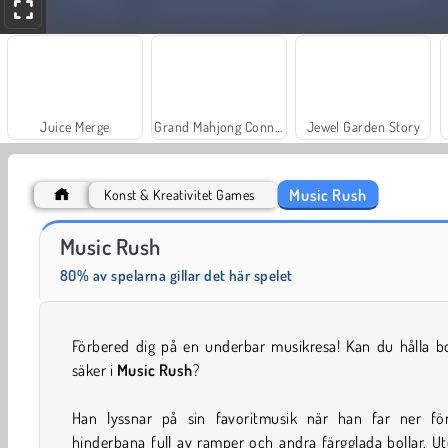
Juice Merge
Grand Mahjong Connect
Jewel Garden Story
Music Rush
Konst & Kreativitet Games
Heroes of Myths
Charm Farm
Music Rush
80% av spelarna gillar det här spelet
Förbered dig på en underbar musikresa! Kan du hålla bo
säker i
Music Rush
?
Han lyssnar på sin favoritmusik när han far ner fö
hinderbana full av ramper och andra färgglada bollar. U