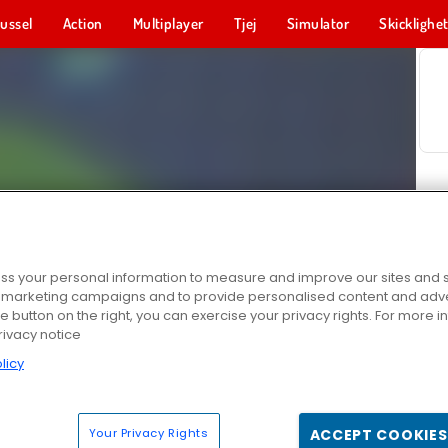
ussel
Action
Multiplayer
Tjej
Simulator
Skicklighe
s your personal information to measure and improve our sites and s
r marketing campaigns and to provide personalised content and adver
he button on the right, you can exercise your privacy rights. For more 
rivacy notice
licy
Your Privacy Rights
ACCEPT COOKIES