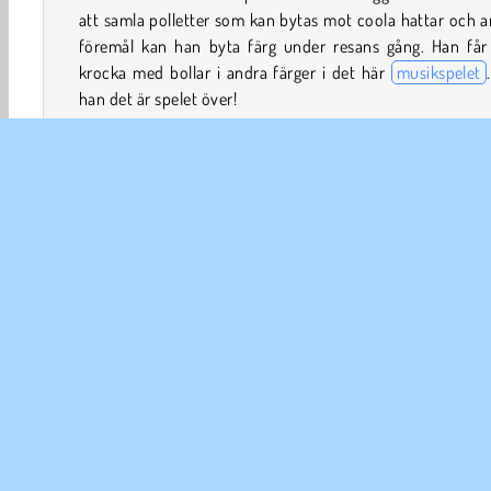
att samla polletter som kan bytas mot coola hattar och 
föremål kan han byta färg under resans gång. Han får 
krocka med bollar i andra färger i det här
musikspelet
han det är spelet över!
Så spelar du Music Rush
Music Rush är ett
3D-spel
där du styr en färgglad bol
rullar ner för en hinderbana. Den får krocka med boll
samma färg, men du förlorar spelet om den krockar med 
en annan färg.
Spelkontroller
Konst & Kreativitet
Undvika
Musik
Popular