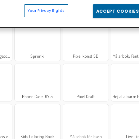
Your Privacy Rights
ACCEPT COOKIES
torer
Sprunki
Pixel konst 3D
Målarbok: Fantastiskt s
t
Phone Case DIY 5
Pixel Craft
Hej alla barn: Färg föl
vänner
Kids Coloring Book
Målarbok för barn
Live Li