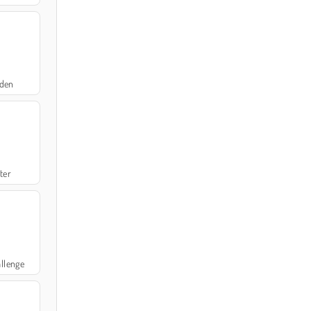
nden
ter
llenge