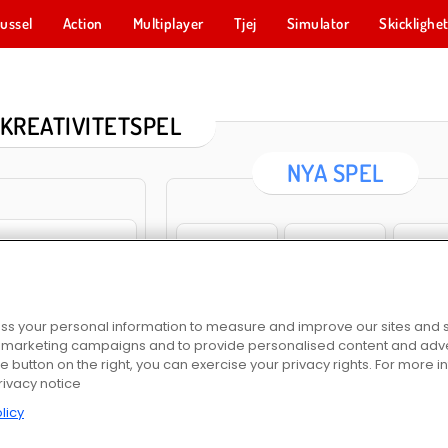
ussel
Action
Multiplayer
Tjej
Simulator
Skicklighe
 KREATIVITETSPEL
NYA SPEL
Cross Stitch Masters
Rope Stitch Puzzle
Stylish 
s your personal information to measure and improve our sites and s
r marketing campaigns and to provide personalised content and adver
he button on the right, you can exercise your privacy rights. For more 
rivacy notice
Jewel Coloring
Mobile Phone Case Design & DIY
SuperPi
licy
tch Masters