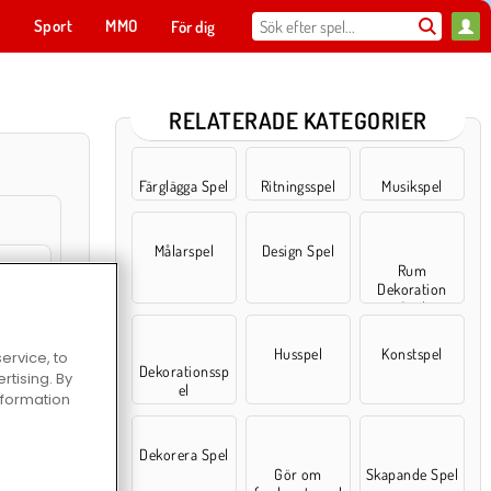
t
Sport
MMO
För dig
RELATERADE KATEGORIER
Färglägga Spel
Ritningsspel
Musikspel
Målarspel
Design Spel
‎Rum
Dekoration
Spel
Nail Art
Husspel
Konstspel
ervice, to
Dekorationssp
tising. By
el
information
xelint
Dekorera Spel
Gör om
Skapande Spel