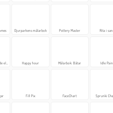
Games
Djurparkens målarbok
Pottery Master
Rita i sa
fanter
Happy hour
Målarbok: Båtar
Idle Pain
gar
Fill Pix
FaceChart
Sprunki Cha