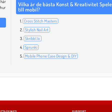
här
Vilka är de bästa Konst & Kreativitet Spel
 hur
till mobil?
Cross Stitch Masters
Stylish Nail Art
Skribbl.Io
Sprunki
Mobile Phone Case Design & DIY
ETAGSINFO
SUPPORT