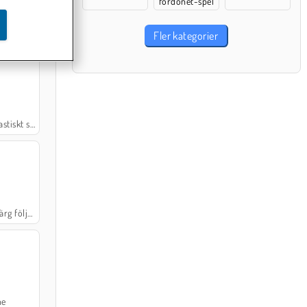
fordonet-spel
Fler kategorier
öt enhörning
jer siffror
ne