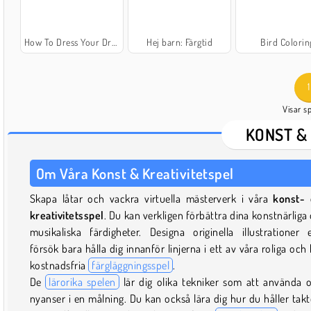
How To Dress Your Dragon
Hej barn: Färgtid
Bird Colorin
1
Visar s
KONST &
Om Våra Konst & Kreativitetspel
Skapa låtar och vackra virtuella mästerverk i våra
konst- 
kreativitetsspel
. Du kan verkligen förbättra dina konstnärliga
musikaliska färdigheter. Designa originella illustrationer e
försök bara hålla dig innanför linjerna i ett av våra roliga och 
kostnadsfria
färgläggningsspel
.
De
lärorika spelen
lär dig olika tekniker som att använda o
nyanser i en målning. Du kan också lära dig hur du håller takt