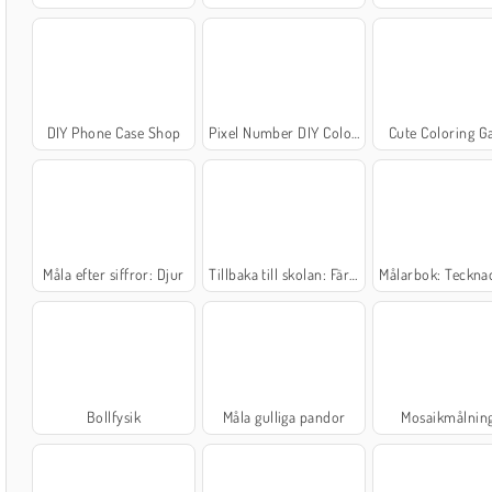
DIY Phone Case Shop
Pixel Number DIY Coloring
Cute Coloring 
Måla efter siffror: Djur
Tillbaka till skolan: Färglägg björnar
Målarbok: Tecknade ele
Bollfysik
Måla gulliga pandor
Mosaikmålnin