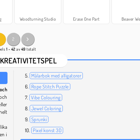
g
Woodturning Studio
Erase One Part
Beaver We
2
pels
1 - 42
av
49
totalt
 KREATIVITETSPEL
Målarbok med alligatorer
Rope Stitch Puzzle
och
 och
Vibe Colouring
ller
Jewel Coloring
helt
Sprunki
lika
Pixel konst 3D
en i