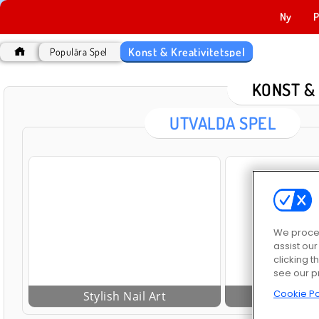
Ny
P
Konst & Kreativitetspel
Populära Spel
KONST &
UTVALDA SPEL
We proces
assist ou
clicking t
see our p
Cookie Po
Stylish Nail Art
Cross Sti