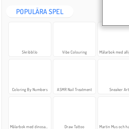
POPULÄRA SPEL
Skribbl.Io
Vibe Colouring
Målarbok med alliga
Coloring By Numbers
ASMR Nail Treatment
Sneaker Ar
Målarbok med dinosaurier
Draw Tattoo
Martin Mus och hans 