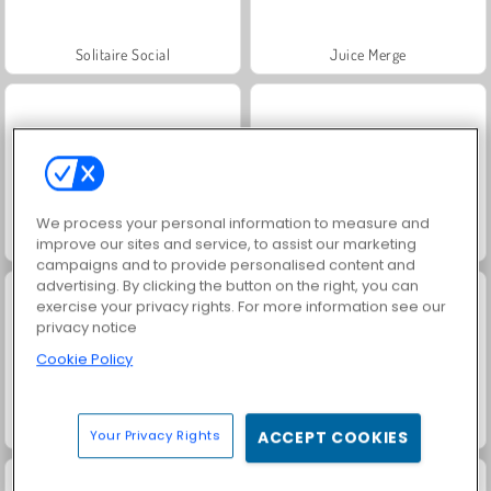
Solitaire Social
Juice Merge
We process your personal information to measure and
Fashion Princess - Dress Up for Girls
Farm Merge Valley
improve our sites and service, to assist our marketing
campaigns and to provide personalised content and
advertising. By clicking the button on the right, you can
exercise your privacy rights. For more information see our
privacy notice
Cookie Policy
Royal Story
Scala 40
Your Privacy Rights
ACCEPT COOKIES