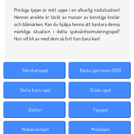
Prickiga tjejen är mitt uppe i en allvarlig nödsituation!
Hennes ansikte är täckt av massor av konstiga knölar
och blåmärken. Kan du hjälpa henne att hantera denna
märkliga situation i detta sjukvårdssimuleringsspel?
Hon vill bli av med dem så fort hon bara kan!
Skönhetsspel
Bästa spel inom 2019
Sköta barn-spel
Städa-spel
Doktor
Tjejspel
Makeoverspel
Mobilspel