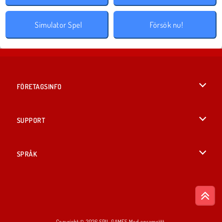
Simulator Spel
Försök nu!
FÖRETAGSINFO
Användarvillkor
SUPPORT
Integritetspolicy
Hjälp
SPRÅK
Cookies
English
Cookie samtycke
British English
Copyright © 2026 SPIL GAMES Med ensamrätt.