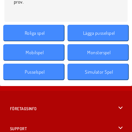
prov.
Roliga spel
Lägga pusselspel
Mobilspel
Monsterspel
Pusselspel
Simulator Spel
FÖRETAGSINFO
Användarvillkor
SUPPORT