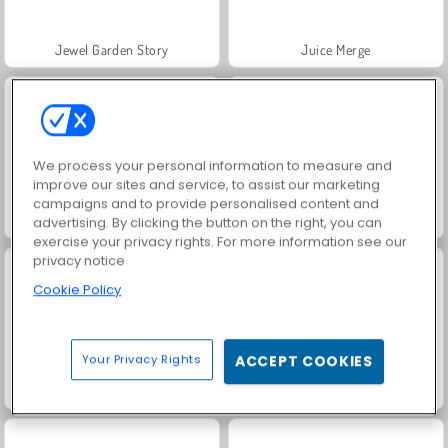
Jewel Garden Story
Juice Merge
We process your personal information to measure and
improve our sites and service, to assist our marketing
campaigns and to provide personalised content and
Grand Mahjong Connect
Fashion Princess - Dress Up for Girls
advertising. By clicking the button on the right, you can
exercise your privacy rights. For more information see our
privacy notice
Cookie Policy
Your Privacy Rights
ACCEPT COOKIES
Farm Merge Valley
Heroes of Myths