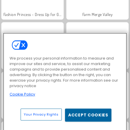
Fashion Princess - Dress Up for Girls
Farm Merge Valley
We process your personal information to measure and
improve our sites and service, to assist our marketing
Jewel Garden Story
Masha and the Bear: Meadows
campaigns and to provide personalised content and
advertising. By clicking the button on the right, you can
exercise your privacy rights. For more information see our
privacy notice
Cookie Policy
Royal Story
Scala 40
Your Privacy Rights
ACCEPT COOKIES