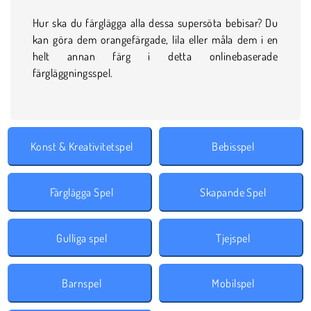
Hur ska du färglägga alla dessa supersöta bebisar? Du
kan göra dem orangefärgade, lila eller måla dem i en
helt annan färg i detta onlinebaserade
färgläggningsspel.
Konst & Kreativitetspel
Bebisspel
Färglägga Spel
Skapande Spel
Gulliga spel
Tjejspel
Barnspel
Mobilspel